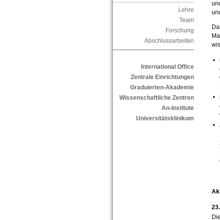
und
Lehre
un
Team
Das
Forschung
Mak
Abschlussarbeiten
wi
International Office
Zentrale Einrichtungen
Graduierten-Akademie
Wissenschaftliche Zentren
An-Institute
Universitätsklinikum
Ak
23
Di