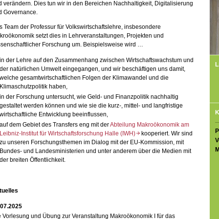
 verändern. Dies tun wir in den Bereichen Nachhaltigkeit, Digitalisierung
d Governance.
 Team der Professur für Volkswirtschaftslehre, insbesondere
roökonomik setzt dies in Lehrveranstaltungen, Projekten und
ssenschaftlicher Forschung um. Beispielsweise wird …
in der Lehre auf den Zusammenhang zwischen Wirtschaftswachstum und
L
der natürlichen Umwelt eingegangen, und wir beschäftigen uns damit,
welche gesamtwirtschaftlichen Folgen der Klimawandel und die
Klimaschutzpolitik haben,
in der Forschung untersucht, wie Geld- und Finanzpolitik nachhaltig
gestaltet werden können und wie sie die kurz-, mittel- und langfristige
K
wirtschaftliche Entwicklung beeinflussen,
auf dem Gebiet des Transfers eng mit der
Abteilung Makroökonomik am
P
Leibniz-Institut für Wirtschaftsforschung Halle (IWH)
kooperiert. Wir sind
V
zu unseren Forschungsthemen im Dialog mit der EU-Kommission, mit
M
Bundes- und Landesministerien und unter anderem über die Medien mit
der breiten Öffentlichkeit.
tuelles
.07.2025
e Vorlesung und Übung zur Veranstaltung Makroökonomik I für das