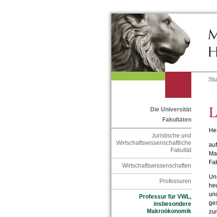
St
L
Die Universität
Fakultäten
He
Juristische und
Wirtschaftswissenschaftliche
auf
Fakultät
Mak
Fak
Wirtschaftswissenschaften
Uns
Professuren
heu
und
Professur für VWL,
ges
insbesondere
Makroökonomik
zu