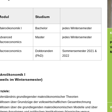
Modul
Studium
akroökonomik I
Bachelor
jedes Wintersemester
K
Advanced
Master
jedes Wintersemester
acroeconomics
P
V
acroeconomics
Doktoranden
Sommersemester 2021 &
M
(PhD)
2022
kroökonomik I
eweils im Wintersemester)
nziele:
Verständnis grundlegender makroökonomischer Theorien
Wissen über Grundzüge der volkswirtschaftlichen Gesamtrechnung
Wissen über die grundlegenden makroökonomischen Modelle und über
W
deren Annahmen und politischen Implikationen (klassische versus