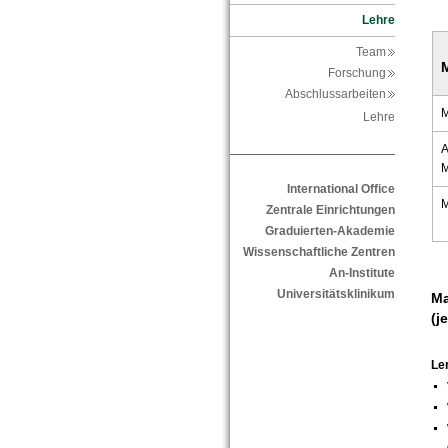
Lehre
Team
Forschung
Abschlussarbeiten
M
Lehre
M
International Office
M
Zentrale Einrichtungen
Graduierten-Akademie
Wissenschaftliche Zentren
An-Institute
Universitätsklinikum
Ma
(j
Ler