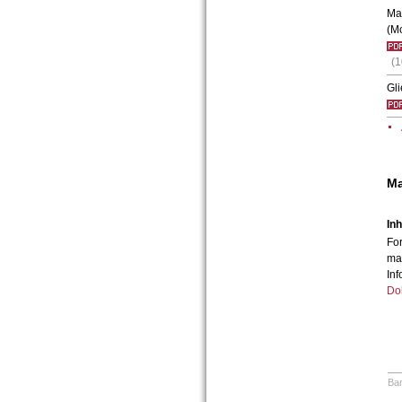
Ma
(M
(
Gl
Ma
Inh
Fo
ma
In
Do
Bar