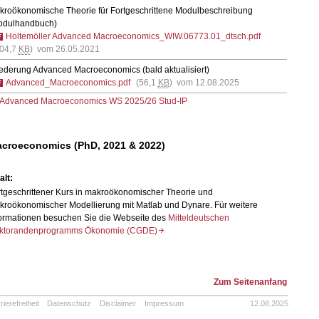
kroökonomische Theorie für Fortgeschrittene
Modulbeschreibung
odulhandbuch)
Holtemöller Advanced Macroeconomics_WIW.06773.01_dtsch.pdf
104,7
KB
) vom 26.05.2021
iederung Advanced Macroeconomics (bald aktualisiert)
Advanced_Macroeconomics.pdf
(56,1
KB
) vom 12.08.2025
Advanced Macroeconomics WS 2025/26 Stud-IP
croeconomics (PhD, 2021 & 2022)
alt:
rtgeschrittener Kurs in makroökonomischer Theorie und
kroökonomischer Modellierung mit Matlab und Dynare. Für weitere
formationen besuchen Sie die Webseite des
Mitteldeutschen
ktorandenprogramms Ökonomie (CGDE)
Zum Seitenanfang
rierefreiheit
Datenschutz
Disclaimer
Impressum
12.08.2025