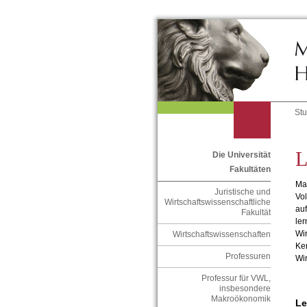
St
L
Die Universität
Fakultäten
Mak
Juristische und
Vol
Wirtschaftswissenschaftliche
auf
Fakultät
ler
Wir
Wirtschaftswissenschaften
Ke
Professuren
Wir
Professur für VWL,
insbesondere
Makroökonomik
Le