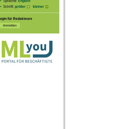
Sprache:
English
Schrift:
größer
kleiner
ogin für Redakteure