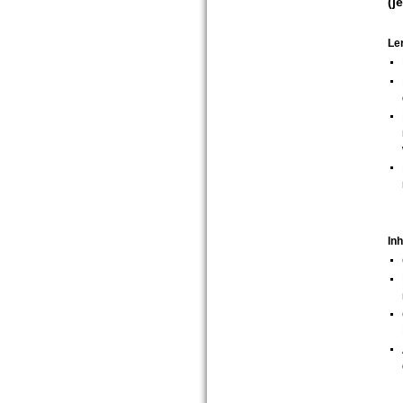
(j
Ler
Inh