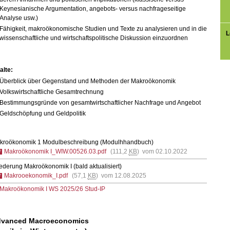
Keynesianische Argumentation, angebots- versus nachfrageseitige
Analyse usw.)
Fähigkeit, makroökonomische Studien und Texte zu analysieren und in die
L
wissenschaftliche und wirtschaftspolitische Diskussion einzuordnen
alte:
Überblick über Gegenstand und Methoden der Makroökonomik
Volkswirtschaftliche Gesamtrechnung
Bestimmungsgründe von gesamtwirtschaftlicher Nachfrage und Angebot
Geldschöpfung und Geldpolitik
kroökonomik 1 Modulbeschreibung (Modulhhandbuch)
Makroökonomik I_WIW.00526.03.pdf
(111,2
KB
) vom 02.10.2022
ederung Makroökonomik I (bald aktualisiert)
Makrooekonomik_I.pdf
(57,1
KB
) vom 12.08.2025
Makroökonomik I WS 2025/26 Stud-IP
vanced Macroeconomics